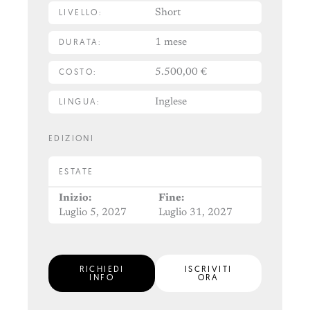
LIVELLO:
Short
DURATA:
1 mese
COSTO:
5.500,00 €
LINGUA:
Inglese
EDIZIONI
ESTATE
Inizio:
Fine:
Luglio 5, 2027
Luglio 31, 2027
RICHIEDI
ISCRIVITI
INFO
ORA