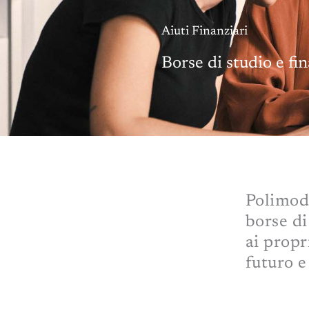
Aiuti Finanziari
Borse di studio e fi
Polimoda
borse di
ai propr
futuro e