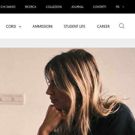
CHI SIAMO
RICERCA
COLLEZIONI
JOURNAL
CONTATTI
ITA
Cerca
CORSI
AMMISSIONI
STUDENT LIFE
CAREER