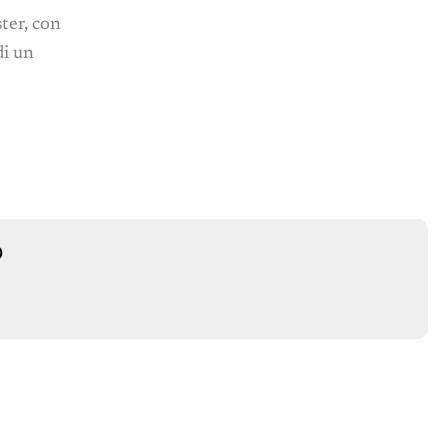
ter, con
di un
O