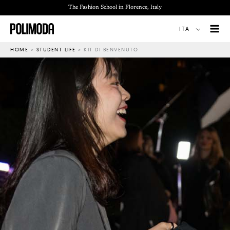
Vai
The Fashion School in Florence, Italy
al
ITA
contenuto
HOME
>
STUDENT LIFE
>
KIT DI BENVENUTO