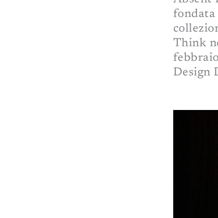
fondata 
collezi
Think n
febbrai
Design D