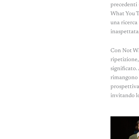
precedenti 
What You T
una ricerca
inaspettata
Con Not Wha
ripetizione
significato.
rimangono r
prospettiva
invitando l