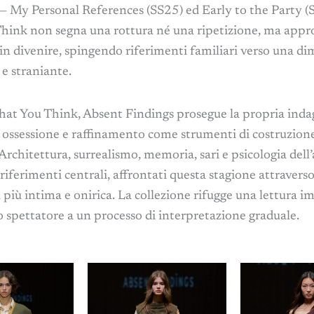
— My Personal References (SS25) ed Early to the Party (
hink non segna una rottura né una ripetizione, ma appr
 in divenire, spingendo riferimenti familiari verso una d
 e straniante.
t You Think, Absent Findings prosegue la propria inda
, ossessione e raffinamento come strumenti di costruzion
 Architettura, surrealismo, memoria, sari e psicologia dell
iferimenti centrali, affrontati questa stagione attravers
 più intima e onirica. La collezione rifugge una lettura i
o spettatore a un processo di interpretazione graduale.