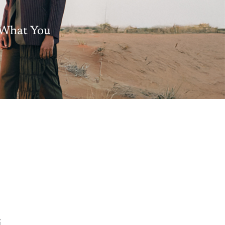
t What You
i