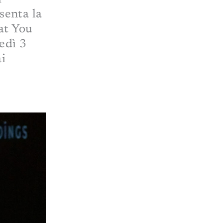
senta la
at You
edì 3
i