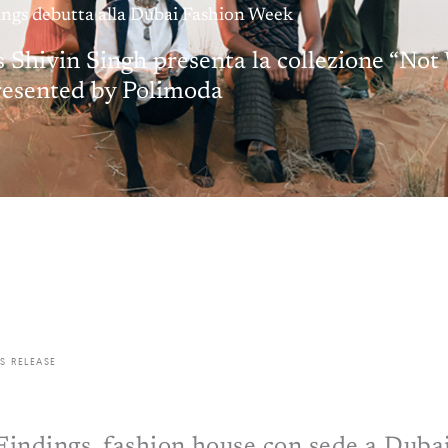
ngs debutta alla Dubai Fashion Week
 Shivin Singh presenta la collezione “No
resented by Polimoda
S RELEASE
Findings, fashion house con sede a Duba