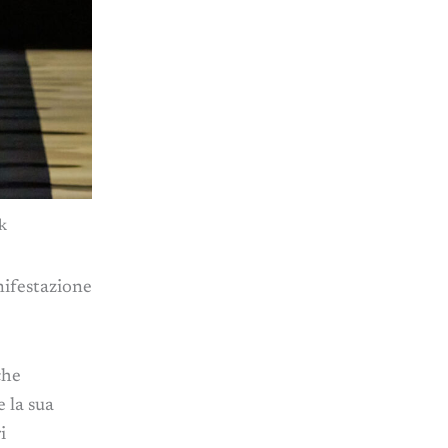
k
anifestazione
che
 la sua
i