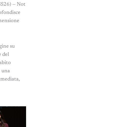
SS26) — Not
ofondisce
imensione
gine su
e del
’abito
o una
mmediata,