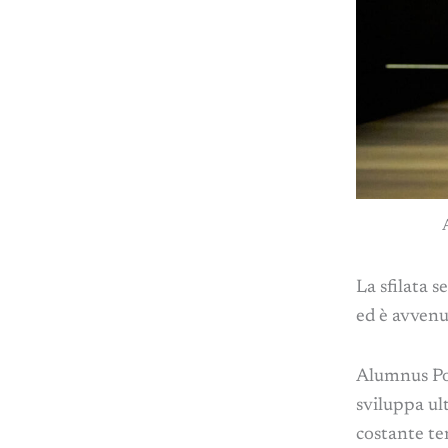
La sfilata s
ed è avvenu
Alumnus Pol
sviluppa ul
costante ten