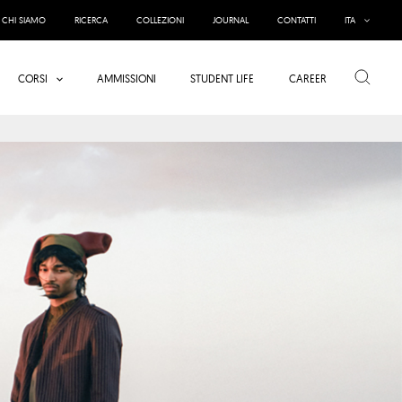
CHI SIAMO
RICERCA
COLLEZIONI
JOURNAL
CONTATTI
ITA
Cerca
CORSI
AMMISSIONI
STUDENT LIFE
CAREER