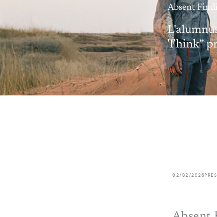
Absent Findi
L'alumnus
Think” p
02/02/2026
PRES
Absent 