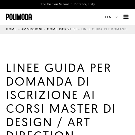
Vai
The Fashion School in Florence, Italy
al
ITA
contenuto
HOME
>
AMMISSIONI
>
COME ISCRIVERSI
>
LINEE GUIDA PER DOMANDA DI ISCRIZIONE AI CORSI MASTER DI DESIGN / ART DIRECTION
LINEE GUIDA PER
DOMANDA DI
ISCRIZIONE AI
CORSI MASTER DI
DESIGN / ART