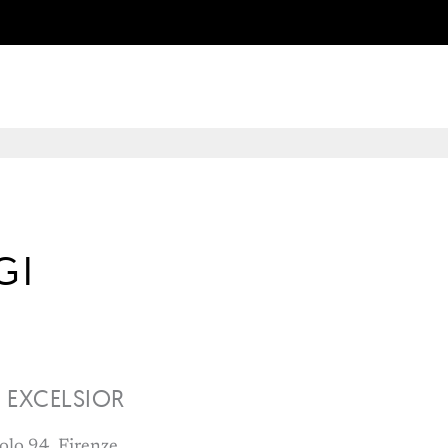
GI
 EXCELSIOR
olo 94, Firenze