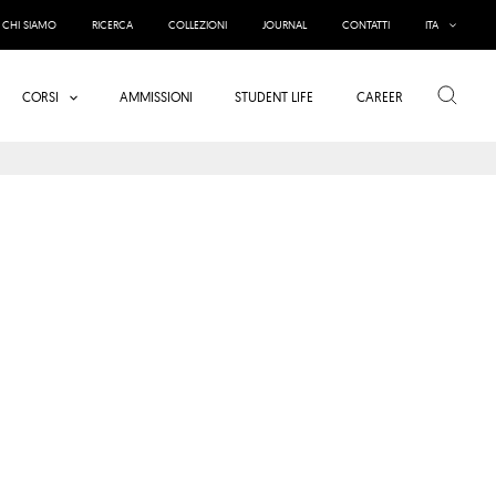
CHI SIAMO
RICERCA
COLLEZIONI
JOURNAL
CONTATTI
ITA
Cerca
CORSI
AMMISSIONI
STUDENT LIFE
CAREER