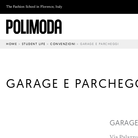
Vai
The Fashion School in Florence, Italy
al
contenuto
HOME
>
STUDENT LIFE
>
CONVENZIONI
>
GARAGE E PARCHEGGI
GARAGE E PARCHEG
GARAGE
Via Palazzu