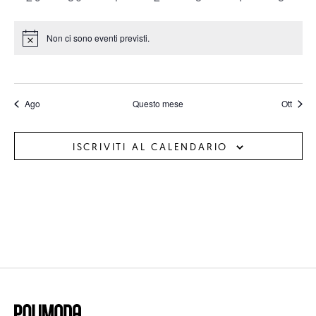
eventi
eventi
eventi
eventi
eventi
eventi
event
Non ci sono eventi previsti.
Notice
Ago
Questo mese
Ott
ISCRIVITI AL CALENDARIO