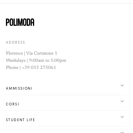
ADDRESS
Florence | Via Curtatone 1
Weekdays | 9:00am to 5:00pm
Phone | +39 055 275061
AMMISSIONI
CORSI
STUDENT LIFE