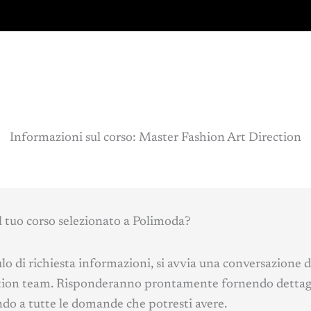
Informazioni sul corso:
Master
Fashion Art Direction
ul tuo corso selezionato a Polimoda?
di richiesta informazioni, si avvia una conversazione di
ion team. Risponderanno prontamente fornendo dettagli 
ndo a tutte le domande che potresti avere.