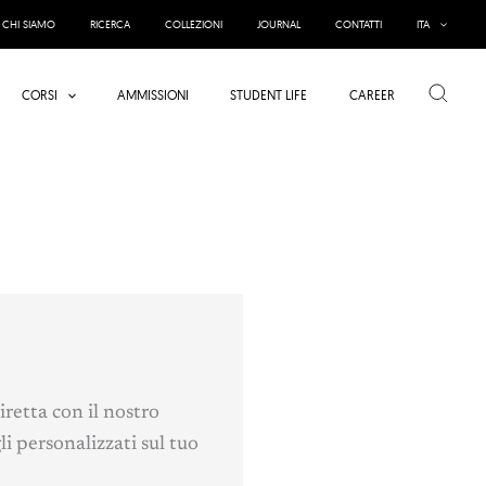
CHI SIAMO
RICERCA
COLLEZIONI
JOURNAL
CONTATTI
ITA
Cerca
CORSI
AMMISSIONI
STUDENT LIFE
CAREER
retta con il nostro
personalizzati sul tuo